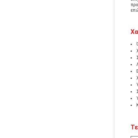
προ
επι
Χα
Τε