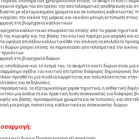
εταιρείες υποδημάτων χρησιμοποιούν επίσης το άκαμπτο κουτί δώρω
ογώνιο σχήμα του επιτρέπει την αποτελεσματική αποθήκευση και στοί
διαστεί με εξατομικευμένα χρώματα και εκτυπώσεις,καθιστώντας τη
ενισχύσει την εικόνα της μάρκας και να κάνει μόνιμη εντύπωση στους
ρμογή στη βιομηχανία καλλυντικών
ιομηχανία καλλυντικών επωφελείται επίσης από τα χαρακτηριστικά
ή της κορυφής και της βάσης του κουτιού παρέχει μια ασφαλή και κ
 τα υψηλού επιπέδου καλλυντικά.Με την επιλογή να επιλέξετε προσ
τί δώρων μπορεί επίσης να παρουσιάσει αποτελεσματικά την εικόνα τ
 προϊόντων.
ρμογή στη βιομηχανία δώρων
ς υποδηλώνει και το όνομά του, το άκαμπτο κουτί δώρων είναι μια 
σαρμόσιμο σχέδιο του κουτιού επιτρέπει διάφορες δημιουργικές δυ
πλέον προσθέτει μια πινελιά κομψότητας και πολυπλοκότητας στην συ
ιστάσεις και εκδηλώσεις.
περασματικά, τα εξατομικεύσιμα χαρακτηριστικά, η ανθεκτική δομή κ
ιστούν μια ευέλικτη και πρακτική λύση συσκευασίας για διάφορες β
υφής και βάσης, προσαρμόσιμα χρώματα και εκτυπώσεις, και αποτελ
λογή για ρούχα, παπούτσια, καλλυντικά και συσκευασίες δώρων.
οσαρμογή:
ηρό κουτί δώρων Προσαρμοσμένη εξυπηρέτηση