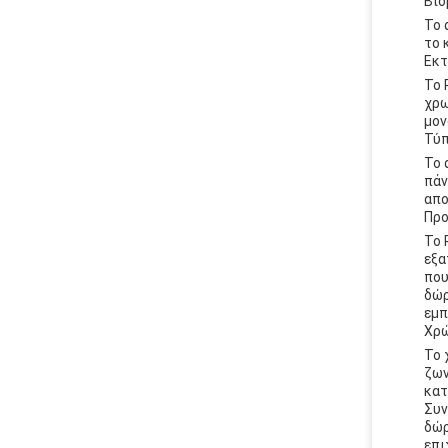
Βιο
Το 
το 
Εκ
Το 
χρω
μον
Τύ
Το 
πάν
απο
Προ
Το 
εξα
που
δώρ
εμπ
Χρ
Το 
ζων
κατ
Συν
δώρ
επι