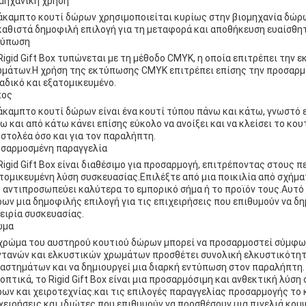
μηχανική χρήση
άκαμπτο κουτί δώρων χρησιμοποιείται κυρίως στην βιομηχανία δώρω
καθιστά δημοφιλή επιλογή για τη μεταφορά και αποθήκευση ευαίσθη
τύπωση
Rigid Gift Box τυπώνεται με τη μέθοδο CMYK, η οποία επιτρέπει τη
μάτων.Η χρήση της εκτύπωσης CMYK επιτρέπει επίσης την προσαρμο
αδικό και εξατομικευμένο.
πος
άκαμπτο κουτί δώρων είναι ένα κουτί τύπου πάνω και κάτω, γνωστό 
ω και από κάτω κάνει επίσης εύκολο να ανοίξει και να κλείσει το κου
στολέα όσο και για τον παραλήπτη.
σαρμοσμένη παραγγελία
Rigid Gift Box είναι διαθέσιμο για προσαρμογή, επιτρέποντας στους 
τομικευμένη λύση συσκευασίας.Επιλέξτε από μια ποικιλία από σχήματ
 αντιπροσωπεύει καλύτερα το εμπορικό σήμα ή το προϊόν τους.Αυτό
ων μια δημοφιλής επιλογή για τις επιχειρήσεις που επιθυμούν να δ
ειρία συσκευασίας.
ώμα
χρώμα του αυστηρού κουτιού δώρων μπορεί να προσαρμοστεί σύμφων
τανών και ελκυστικών χρωμάτων προσθέτει συνολική ελκυστικότητα
αστημάτων και να δημιουργεί μια διαρκή εντύπωση στον παραλήπτη.
οπτικά, το Rigid Gift Box είναι μια προσαρμόσιμη και ανθεκτική λύση
ων και χειροτεχνίας.και τις επιλογές παραγγελίας προσαρμογής το 
χειρήσεις και ιδιώτες που επιθυμούν να προσθέσουν μια πινελιά κο