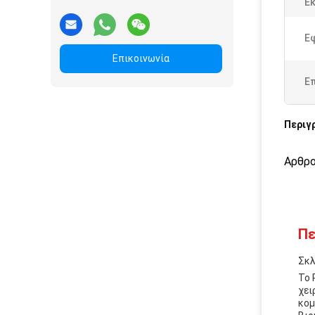
Ε
Ε
Επικοινωνία
Ε
Περιγ
Αρθρο
Πε
Σκλ
Το 
χει
κομ