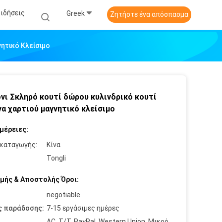
Ειδήσεις
Greek
Ζητήστε ένα απόσπασμα
ητικό Κλείσιμο
νι Σκληρό κουτί δώρου κυλινδρικό κουτί
α χαρτιού μαγνητικό κλείσιμο
μέρειες:
καταγωγής:
Κίνα
:
Tongli
μής & Αποστολής Όροι:
negotiable
ς παράδοσης:
7-15 εργάσιμες ημέρες
ΛC, T/T, PayPal, Western Union, Μικρό