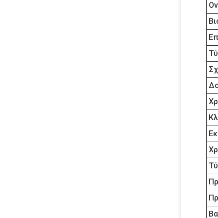
Ον
Βι
Επ
Τύ
Σχ
Δο
Χρ
Κλ
Εκ
Χρ
Τύ
Πρ
Πρ
Βα