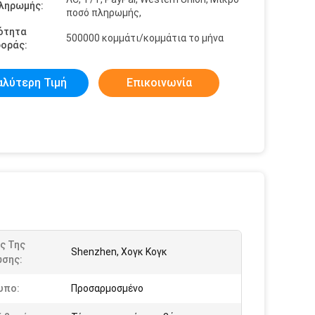
πληρωμής:
ποσό πληρωμής,
ότητα
500000 κομμάτι/κομμάτια το μήνα
οράς:
αλύτερη Τιμή
Επικοινωνία
ς Της
Shenzhen, Χογκ Κογκ
σης:
υπο:
Προσαρμοσμένο