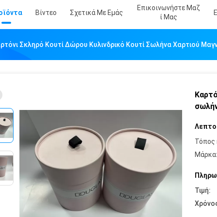
Επικοινωνήστε Μαζ
οϊόντα
Βίντεο
Σχετικά Με Εμάς
Ί Μας
ρτόνι Σκληρό Κουτί Δώρου Κυλινδρικό Κουτί Σωλήνα Χαρτιού Μαγν
Καρτό
σωλήν
Λεπτο
Τόπος 
Μάρκα
Πληρω
Τιμή:
Χρόνο