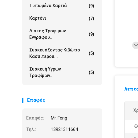
Τυπωμένα Χαρτιά
(9)
Καρτόνι
(7)
Δίσκος Τροφίμων
(9)
Εγγράφου...
Συσκευάζοντας Κιβώτιο
(5)
Κασσίτερου...
Συσκευή Υγρών
(5)
Τροφίμων...
Λεπτο
Επαφές
Χ
Επαφές:
Mr. Feng
Κλ
Τηλ.::
13921311664