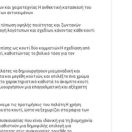
ν και χειροτεχνίας.Η ανθεκτική κατασκευή του
των αντικειμένων.
ν εκτύπωση υψηλής ποιότητας και ζωντανών
γή λογότυπων και σχεδίων, κάνοντας κάθε κουτί
επίσης ως κουτί δύο κομματιών.Η σχεδίαση από
τί, καθιστώντας το βολικό τόσο για τον
πελάτες να δημιουργήσουν μια μοναδική και
α και μεγέθη κουτιών, και επιλέξτε ένα χρώμα
 το χαρακτηριστικό καθιστά το άκαμπτο κουτί
ημιουργήσουν μια επαγγελματική και αξέχαστη
α με τις προτιμήσεις του πελάτη.Η χρήση
 στο κουτί, ώστε να ξεχωρίζει στα ράφια των
 συσκευασίας που είναι ιδανική για τη βιομηχανία
καθιστούν μια δημοφιλής επιλογή για
μψότητας στις συσκευασίες τουςΜε το