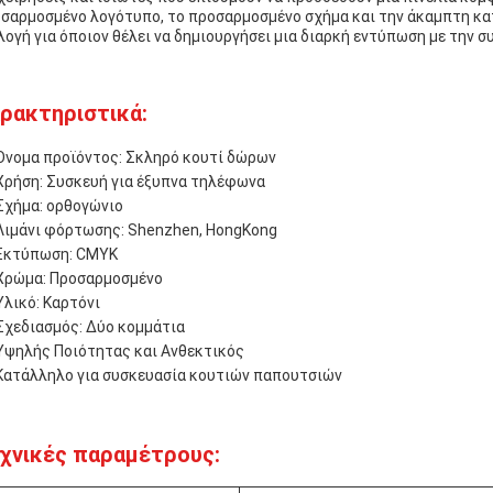
σαρμοσμένο λογότυπο, το προσαρμοσμένο σχήμα και την άκαμπτη κατ
λογή για όποιον θέλει να δημιουργήσει μια διαρκή εντύπωση με την σ
ρακτηριστικά:
Όνομα προϊόντος: Σκληρό κουτί δώρων
Χρήση: Συσκευή για έξυπνα τηλέφωνα
Σχήμα: ορθογώνιο
Λιμάνι φόρτωσης: Shenzhen, HongKong
Εκτύπωση: CMYK
Χρώμα: Προσαρμοσμένο
Υλικό: Καρτόνι
Σχεδιασμός: Δύο κομμάτια
Υψηλής Ποιότητας και Ανθεκτικός
Κατάλληλο για συσκευασία κουτιών παπουτσιών
χνικές παραμέτρους: