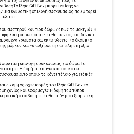
ν για τις ανάγκες συσκευασίας τους.Το
βασηΤο Rigid Gift Box μπορεί επίσης να
ν μια ελκυστική επιλογή συσκευασίας που μπορεί
 πελάτες.
 του αυστηρού κουτιού δώρων.όπως το μακιγιάζ.Η
ομψή λύση συσκευασίας, καθιστώντας το ιδανικό
αρμοσμένα χρώματα και εκτυπώσεις, το άκαμπτο
ης μάρκας και να αυξήσει την αντιληπτή αξία
εξαιρετική επιλογή συσκευασίας για δώρα.Το
νατότητεςΗ δομή του πάνω και του κάτω
σκευασία.το οποίο το κάνει τέλειο για ειδικές
αι ο κομψός σχεδιασμός του Rigid Gift Box το
ιομηχανίες και εφαρμογές.Η δομή του τύπου
εσματική στοίβαση το καθιστούν μια εξαιρετική