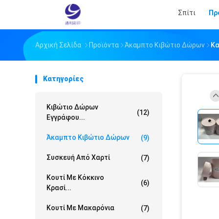
Σπίτι
Πρ
Αρχική Σελίδα
Προϊόντα
Άκαμπτο Κιβώτιο Δώρων
Κα
Κατηγορίες
Κιβώτιο Δώρων
(12)
Εγγράφου...
Άκαμπτο Κιβώτιο Δώρων
(9)
Συσκευή Από Χαρτί
(7)
Κουτί Με Κόκκινο
(6)
Κρασί...
Κουτί Με Μακαρόνια
(7)