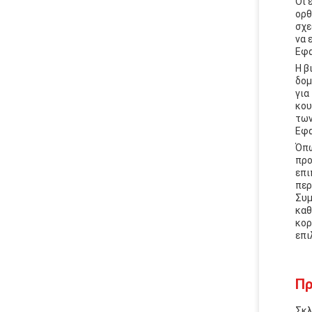
Οι 
ορθ
σχε
να 
Εφα
Η β
δομ
για
κου
των
Εφα
Όπω
προ
επι
περ
Συμ
καθ
κορ
επι
Πρ
Σκλ