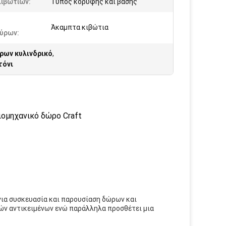
Κιβωτίων:
Τύπος κορυφής και βάσης
Άκαμπτα κιβώτια
ύρων:
ρων κυλινδρικό
,
τόνι
ομηχανικό δώρο Craft
ό για συσκευασία και παρουσίαση δώρων και
κών αντικειμένων ενώ παράλληλα προσθέτει μια