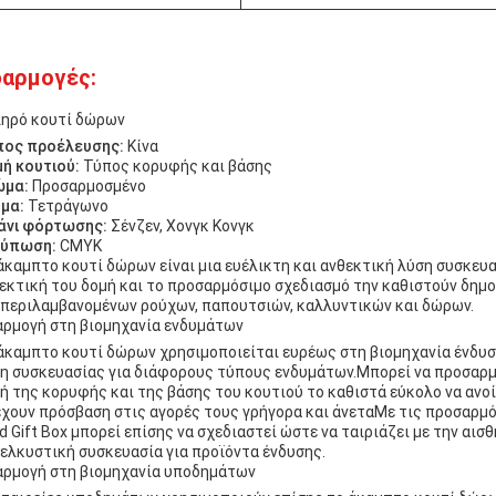
αρμογές:
ηρό κουτί δώρων
ος προέλευσης:
Κίνα
ή κουτιού:
Τύπος κορυφής και βάσης
ώμα:
Προσαρμοσμένο
μα:
Τετράγωνο
άνι φόρτωσης:
Σένζεν, Χονγκ Κονγκ
τύπωση:
CMYK
άκαμπτο κουτί δώρων είναι μια ευέλικτη και ανθεκτική λύση συσκευα
εκτική του δομή και το προσαρμόσιμο σχεδιασμό την καθιστούν δημο
περιλαμβανομένων ρούχων, παπουτσιών, καλλυντικών και δώρων.
ρμογή στη βιομηχανία ενδυμάτων
άκαμπτο κουτί δώρων χρησιμοποιείται ευρέως στη βιομηχανία ένδυσ
η συσκευασίας για διάφορους τύπους ενδυμάτων.Μπορεί να προσαρμ
ή της κορυφής και της βάσης του κουτιού το καθιστά εύκολο να ανοί
έχουν πρόσβαση στις αγορές τους γρήγορα και άνεταΜε τις προσαρμ
id Gift Box μπορεί επίσης να σχεδιαστεί ώστε να ταιριάζει με την αι
 ελκυστική συσκευασία για προϊόντα ένδυσης.
ρμογή στη βιομηχανία υποδημάτων