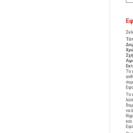
Εφ
Σκλ
Τόπ
Δομ
Χρ
Σχή
Λιμ
Εκ
Το 
ανθ
συμ
Εφα
Το 
λύσ
δομ
να 
Rig
και
Εφα