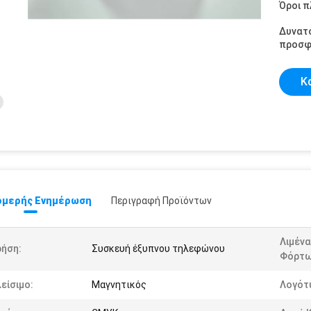
Όροι 
Δυνατ
προσφ
Κ
μερής Ενημέρωση
Περιγραφή Προϊόντων
Λιμένα
ρήση:
Συσκευή έξυπνου τηλεφώνου
Φόρτω
είσιμο:
Μαγνητικός
Λογότ