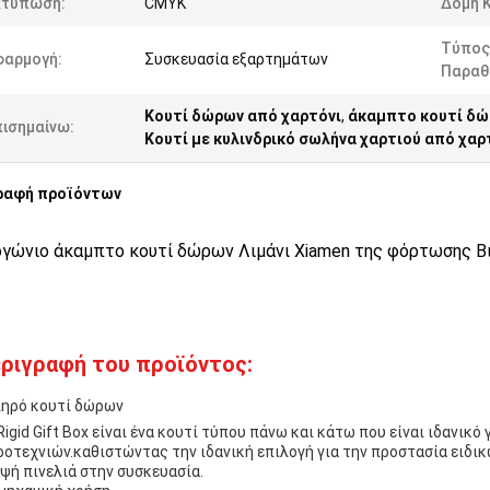
κτύπωση:
CMYK
Δομή 
Τύπος
φαρμογή:
Συσκευασία εξαρτημάτων
Παραθ
Κουτί δώρων από χαρτόνι
,
άκαμπτο κουτί δώ
πισημαίνω:
Κουτί με κυλινδρικό σωλήνα χαρτιού από χαρ
ραφή προϊόντων
γώνιο άκαμπτο κουτί δώρων Λιμάνι Xiamen της φόρτωσης Βι
ριγραφή του προϊόντος:
ηρό κουτί δώρων
Rigid Gift Box είναι ένα κουτί τύπου πάνω και κάτω που είναι ιδανικ
ροτεχνιών.καθιστώντας την ιδανική επιλογή για την προστασία ειδι
ψή πινελιά στην συσκευασία.